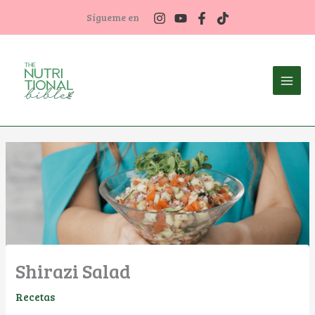
Ir
Sígueme en
al
contenido
Shirazi Salad
Recetas