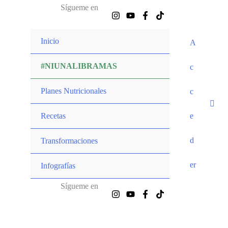
Ir
Sígueme en
al
contenido
Inicio
A
#NIUNALIBRAMAS
c
Planes Nutricionales
c
Recetas
e
d
Transformaciones
er
Infografías
Sígueme en