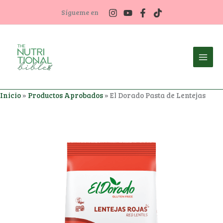
Ir
Sígueme en
al
contenido
Inicio
»
Productos Aprobados
»
El Dorado Pasta de Lentejas