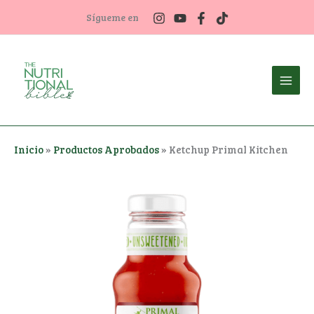
Ir
Sígueme en
al
contenido
Inicio
»
Productos Aprobados
»
Ketchup Primal Kitchen