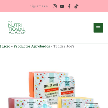
Ir
Sígueme en
al
contenido
Inicio
»
Productos Aprobados
»
Trader Joe’s