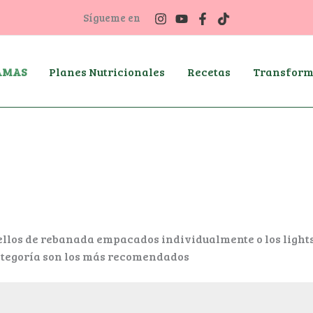
Sígueme en
AMAS
Planes Nutricionales
Recetas
Transform
llos de rebanada empacados individualmente o los lights.
categoría son los más recomendados