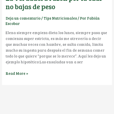
no bajas de peso
Deja un comentario
/
Tips Nutricionales
/ Por
Fabián
Escobar
Elena siempre empieza dieta los lunes, siempre pasa que
comienza super estricta, es más me atrevería a decir
que muchas veces con hambre, se salta comida, limita
mucho su ingesta para después el fin de semana comer
todo lo que quiere “porque se lo merece”. Aquí les dejo un
ejemplo hipotético:Las ensaladas van a ser
La
Read More »
verdadera
razón
por
la
cual
no