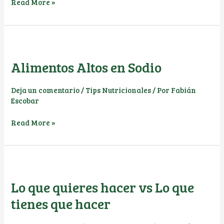
Etiquetado
Read More »
de
las
Donas
Alimentos Altos en Sodio
Deja un comentario
/
Tips Nutricionales
/ Por
Fabián
Escobar
Alimentos
Read More »
Altos
en
Sodio
Lo que quieres hacer vs Lo que
tienes que hacer