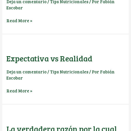
Deja un comentario
/
Tips Nutricionales
/ Por
Fabián
Escobar
Lo
Read More »
que
quieres
hacer
vs
Lo
Expectativa vs Realidad
que
tienes
Deja un comentario
/
Tips Nutricionales
/ Por
Fabián
que
Escobar
hacer
Expectativa
Read More »
vs
Realidad
La verdadera razón por la cual